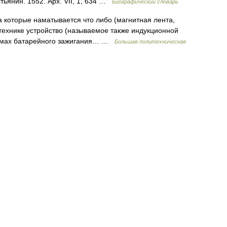
ьянин. 1552. Арх. VII, 1, 634 …
Биографический словарь
на которые наматывается что либо (магнитная лента,
ротехнике устройство (называемое также индукционной
стемах батарейного зажигания… …
Большая политехническая