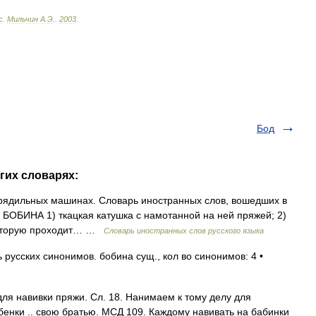
с
.
Мильчин
А
.
Э
.
.
2003
.
Бод
гих словарях:
рядильных машинах. Словарь иностранных слов, вошедших в
7. БОБИНА 1) ткацкая катушка с намотанной на ней пряжей; 2)
 которую проходит… …
Словарь иностранных слов русского языка
 русских синонимов. бобина сущ., кол во синонимов: 4 •
а для навивки пряжи. Сл. 18. Нанимаем к тому делу для
енки .. свою братью. МСД 109. Каждому навивать на бабинки