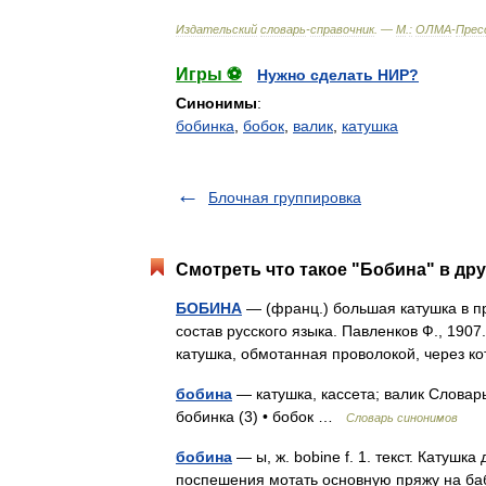
Издательский
словарь
-
справочник
. —
М
.
:
ОЛМА
-
Прес
Игры ⚽
Нужно сделать НИР?
Синонимы
:
бобинка
,
бобок
,
валик
,
катушка
Блочная группировка
Смотреть что такое "Бобина" в дру
БОБИНА
— (франц.) большая катушка в п
состав русского языка. Павленков Ф., 190
катушка, обмотанная проволокой, через
бобина
— катушка, кассета; валик Словарь
бобинка (3) • бобок …
Словарь синонимов
бобина
— ы, ж. bobine f. 1. текст. Катушк
поспешения мотать основную пряжу на баб