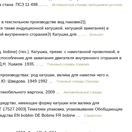
ора стана. ПСЗ 11 498.… …
Исторический словарь галлицизмов русского
) в текстильном производстве вид паковки2)]
я также индукционной катушкой, катушкой зажигания) в
лей внутреннего сгорания3) Катушка для… …
Большой
bobine) (тех.). Катушка, преим. с намотанной проволокой, в
способление для зажигания двигателя внутреннего сгорания в
. Д.Н. Ушаков. 1935… …
Толковый словарь Ушакова
роизводствах: род катушки, валика для намотки чего н.
 Н.Ю. Шведова. 1949 1992 …
Толковый словарь Ожегова
втомобильного жаргона, 2009 …
Автомобильный словарь
редство, имеющее форму катушки или валика для
Т 17527 2003] Тематики упаковка, упаковывание Обобщающие
едства EN bobbin DE Bobine FR bobine …
Справочник