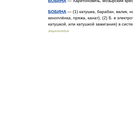
БОБИНА
— Харитоновичь, мозырский крест
БОБИНА
— (1) катушка, барабан, валик, 
киноплёнка, пряжа, канат); (2) Б. в элект
катушкой, или катушкой зажигания) в си
энциклопедия