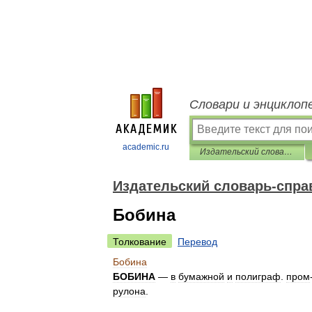
Словари и энциклоп
academic.ru
Издательский словарь-справочник
Издательский словарь-спра
Бобина
Толкование
Перевод
Бобина
БОБИНА
—
в
бумажной
и
полиграф
.
пром
рулона
.