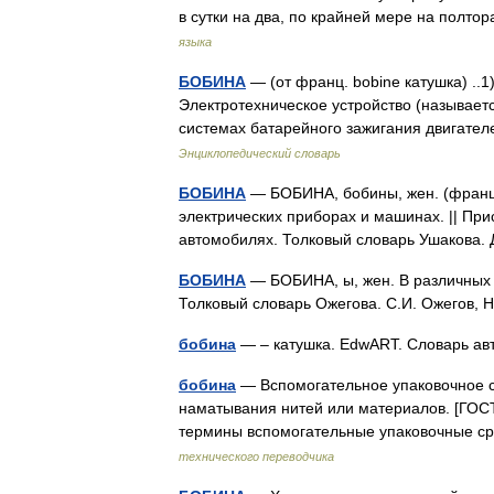
в сутки на два, по крайней мере на полт
языка
БОБИНА
— (от франц. bobine катушка) ..1
Электротехническое устройство (называетс
системах батарейного зажигания двигате
Энциклопедический словарь
БОБИНА
— БОБИНА, бобины, жен. (франц. 
электрических приборах и машинах. || При
автомобилях. Толковый словарь Ушакова
БОБИНА
— БОБИНА, ы, жен. В различных п
Толковый словарь Ожегова. С.И. Ожегов,
бобина
— – катушка. EdwART. Словарь а
бобина
— Вспомогательное упаковочное с
наматывания нитей или материалов. [ГОС
термины вспомогательные упаковочные ср
технического переводчика