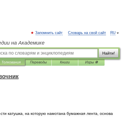
Запомнить сайт
Словарь на свой сайт
RU
едии на Академике
Найти!
Толкования
Переводы
Книги
Игры ⚽
вочник
-
сти
катушка
,
на
которую
намотана
бумажная
лента
,
основа